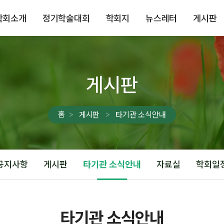
학회소개
정기학술대회
학회지
뉴스레터
게시판
게시판
홈
게시판
타기관 소식안내
공지사항
게시판
타기관 소식안내
자료실
학회일
타기관 소식안내