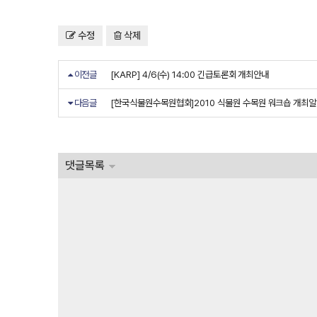
수정
삭제
이전글
[KARP] 4/6(수) 14:00 긴급토론회 개최안내
다음글
[한국식물원수목원협회]2010 식물원 수목원 워크숍 개최
댓글목록