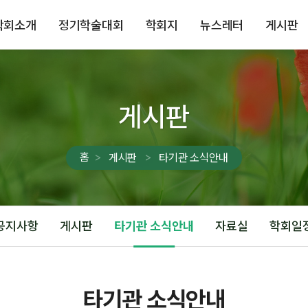
학회소개
정기학술대회
학회지
뉴스레터
게시판
게시판
홈
게시판
타기관 소식안내
공지사항
게시판
타기관 소식안내
자료실
학회일
타기관 소식안내