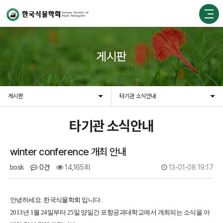
게시판
게시판
타기관 소식안내
타기관 소식안내
winter conference 개최 안내
bosk
0건
14,165회
13-01-08 19:17
안녕하세요
.
한국식물학회 입니다
.
2013
년
1
월
24
일부터
25
일 양일간 포항공과대학교에서 개최되는 소식을 아