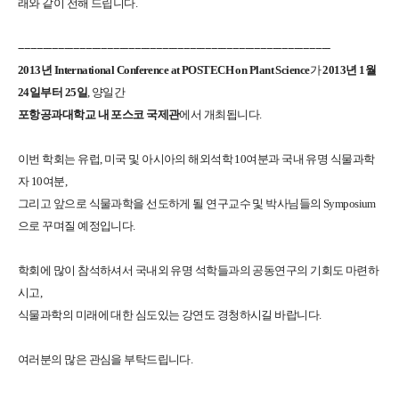
래와 같이 전해 드립니다
.
------------------------------------------------------------------------------------------------------
2013
년
International Conference at POSTECH on Plant Science
가
2013
년
1
월
24
일부터
25
일
,
양일간
포항공과대학교 내 포스코 국제관
에서 개최됩니다
.
이번 학회는 유럽
,
미국
및 아시아의 해외석학
10
여분과 국내 유명 식물과학
자
10
여분
,
그리고 앞으로 식물과학을 선도하게 될 연구교수 및 박사님들의
Symposium
으로 꾸며질 예정입니다
.
학회에 많이 참석하셔서
국내외 유명 석학들과의 공동연구의 기회도 마련하
시고
,
식물과학의 미래에 대한 심도있는 강연도 경청하시길 바랍니다
.
여러분의
많은 관심을 부탁드립니다
.