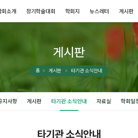
학회소개
정기학술대회
학회지
뉴스레터
게시판
게시판
홈
게시판
타기관 소식안내
공지사항
게시판
타기관 소식안내
자료실
학회일
타기관 소식안내