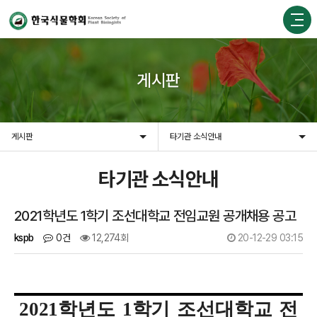
게시판
게시판
타기관 소식안내
타기관 소식안내
2021학년도 1학기 조선대학교 전임교원 공개채용 공고
kspb
0건
12,274회
20-12-29 03:15
2021
학년도
1
학기
조선대학교
전