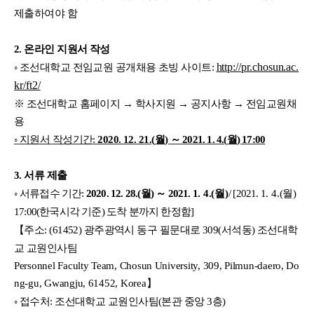
제출하여야
함
2.
온라인
지원서
작성
http://pr.chosun.ac.
◦
조선대학교
전임교원
공개채용
초빙
사이트
:
kr/ft2/
※
조선대학교
홈페이지
→
학사지원
→
공지사항
→
전임교원채
용
◦
지원서
작성기간
:
2020. 12. 21.(
월
)
～
2021. 1. 4.(
월
) 17:00
3.
서류
제출
◦
서류접수
기간
:
2020. 12. 28.(
월
)
～
2021. 1
. 4.(
월
)
/ [2021. 1
. 4.(
월
)
17:00(
한국시각
기준
)
도착
분까지
한정함
]
【주소
: (61452)
광주광역시
동구
필문대로
309(
서석동
)
조선대학
교
교원인사팀
Personnel Faculty Team, Chosun University, 309, Pilmun-daero, Do
ng-gu, Gwangju, 61452, Korea
】
◦
접수처
:
조선대학교
교원인사팀
(
본관
중앙
3
층
)