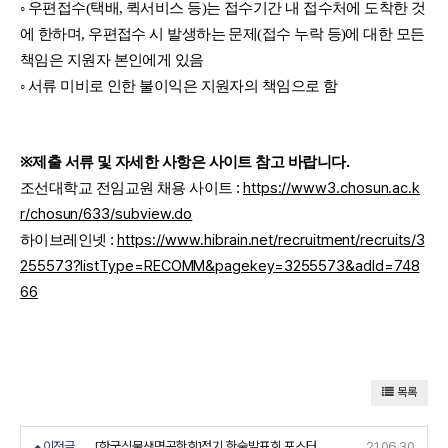
◦
우편접수
(
택배
,
퀵서비스
등
)
는
접수기간
내
접수처에
도착한
것
에
한하며
,
우편접수
시
발생하는
문제
(
접수
누락
등
)
에
대한
모든
책임은
지원자
본인에게
있음
◦
서류
미비로
인한
불이익은
지원자의
책임으로
함
※
.
제출
서류
및
자세한
사항은
사이트
참고
바랍니다
:
https://www3.chosun.ac.k
조선대학교
전임교원
채용
사이트
r/chosun/633/subview.do
:
https://www.hibrain.net/recruitment/recruits/3
하이브레인넷
255573?listType=RECOMM&pagekey=3255573&adId=748
66
목록
이전글
[한국식물생명공학회]정기 학술발표회 포스터
21.06.30