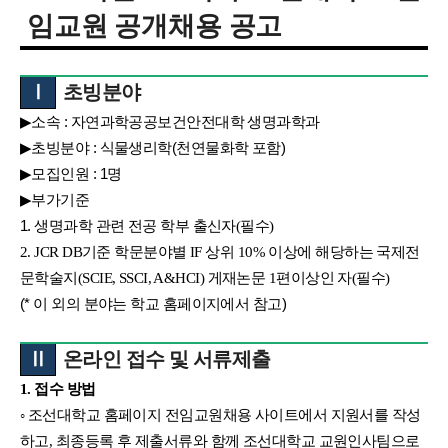
임교원
공개채용
공고
Ⅰ
초빙분야
▶
:
소속
자연과학공공보건안전대학
생명과학과
▶
:
(
)
초빙분야
식물생리학
천연물화학
포함
▶
: 1
모집인원
명
▶
부가기준
1.
생명과학
관련
전공
학부
출신자
(
필수
)
2. JCR DB
기준
학문분야별
IF
상위
10%
이상에
해당하는
국제전
문학술지
(SCIE, SSCI, A&HCI)
게재논문
1
편이상인
자
(
필수
)
(*
)
이
외의
분야는
학교
홈페이지에서
참고
Ⅱ
온라인
접수
및
서류제출
1.
접수
방법
◦
조선대학교
홈페이지
전임교원채용
사이트에서
지원서를
작성
하고
,
최종등록
후
제출서류와
함께
조선대학교
교원인사팀으로