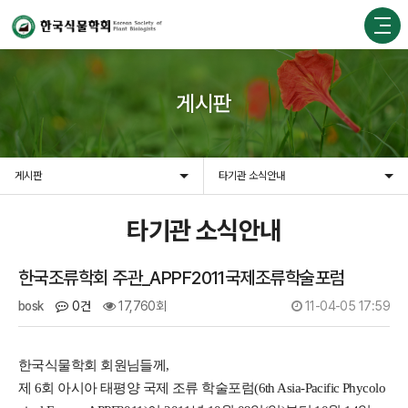
게시판
게시판
타기관 소식안내
타기관 소식안내
한국조류학회 주관_APPF2011국제조류학술포럼
bosk
0건
17,760회
11-04-05 17:59
한국식물학회 회원님들께,
제 6회 아시아 태평양 국제 조류 학술포럼(6th Asia-Pacific Phycolo